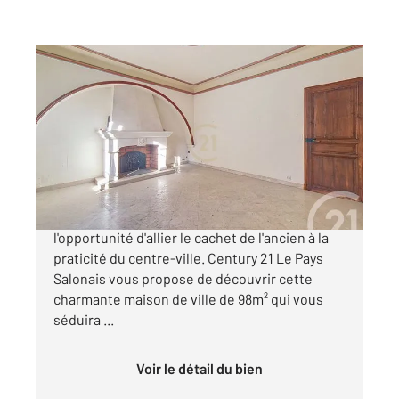
SALON DE PROVENCE 13
2
96,49 m
, 4 pièces
Ref : 15713
Maison à vendre
285 800 €
Salon de Provence, ne cherchez plus, voici
l'opportunité d'allier le cachet de l'ancien à la
praticité du centre-ville. Century 21 Le Pays
Salonais vous propose de découvrir cette
charmante maison de ville de 98m² qui vous
séduira ...
Voir le détail du bien