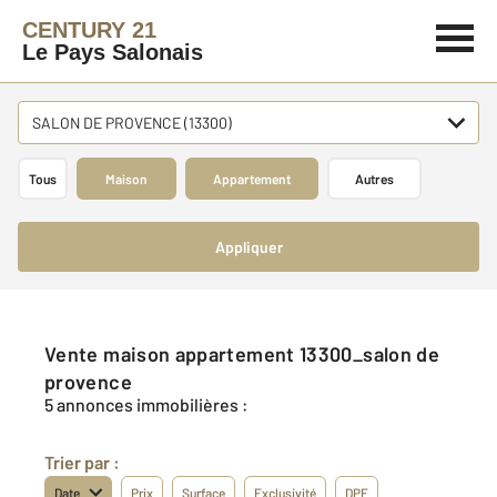
CENTURY 21
Le Pays Salonais
SALON DE PROVENCE (13300)
Tous
Maison
Appartement
Autres
Appliquer
Vente maison appartement 13300_salon de
provence
5 annonces immobilières :
Trier par :
Date
Prix
Surface
Exclusivité
DPE