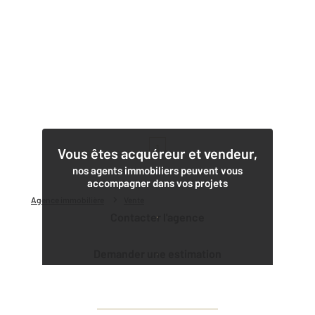
1
Vous êtes acquéreur et vendeur,
nos agents immobiliers peuvent vous
accompagner dans vos projets
Agence immobilière
Vente
Contacter l'agence
Demander une estimation