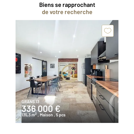
Biens se rapprochant
de votre recherche
GRANS 13
336 000 €
2
135,3 m
, Maison
, 5 pcs