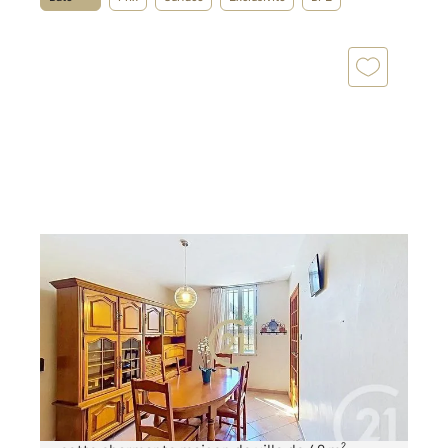
SALON DE PROVENCE 13
2
49,23 m
, 4 pièces
Ref : 15822
Maison à vendre
210 000 €
Salon de Provence , Century21 vous propose