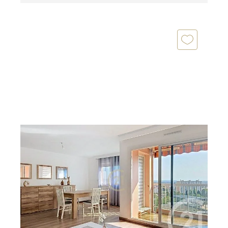
SALON DE PROVENCE 13
2
78 m
, 3 pièces
Ref : 15839
Appartement T3 à vendre
177 300 €
Salon-de-Provence, Century21 vous propose