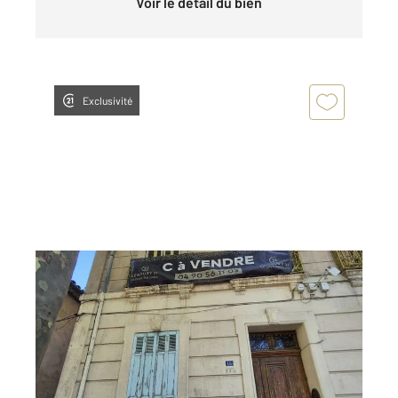
Voir le détail du bien
Exclusivité
SALON DE PROVENCE 13
2
120 m
, 5 pièces
Ref : 15654
Appartement F5 à vendre
264 900 €
Visiter le site dédié